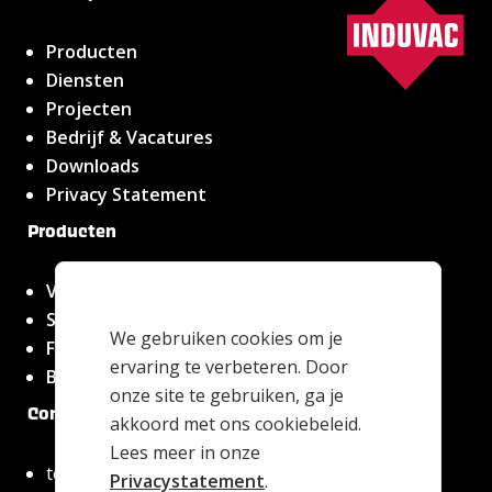
Producten
Diensten
Projecten
Bedrijf & Vacatures
Downloads
Privacy Statement
Producten
Vacuümpompen
Speck vacuümpompen
We gebruiken cookies om je
Filters en spare parts
ervaring te verbeteren. Door
Blowers & ventilatoren
onze site te gebruiken, ga je
Contact
akkoord met ons cookiebeleid.
Lees meer in onze
tel. +31 (0)79 363 38 90
Privacystatement
.